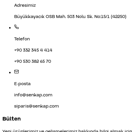
Adresimiz
Büyükkayacık OSB Mah. 503 Nolu Sk. No:15/1 (42250)
Telefon
+90 332 345 4 414
+90 530 382 65 70
E-posta
info@senkap.com
siparis@senkap.com
Bülten
Yeni ürünlerimiz ve gelişmelerimiz hakkında bilgi almak içi