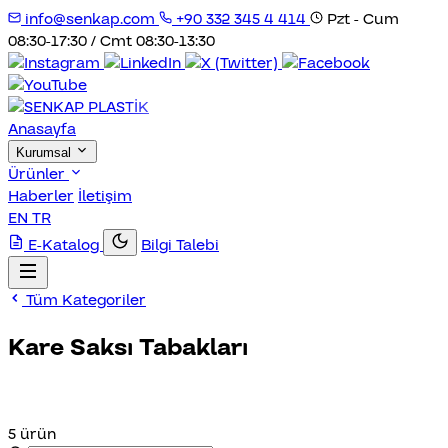
info@senkap.com
+90 332 345 4 414
Pzt - Cum
08:30-17:30 / Cmt 08:30-13:30
Anasayfa
Kurumsal
Ürünler
Haberler
İletişim
EN
TR
E-Katalog
Bilgi Talebi
Tüm Kategoriler
Kare Saksı Tabakları
5 ürün