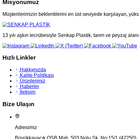
Misyonumuz
Müşterilerimizin beklentilerini en üst seviyede karşılayan, yü
13 yılı aşkın tecrübesiyle Senkap Plastik, tarım ve peyzaj alanı
Hızlı Linkler
Hakkımızda
Kalite Politikası
Ürünlerimiz
Haberler
İletişim
Bize Ulaşın
Adresimiz
Büyükkayacık OSB Mah. 503 Nolu Sk. No:15/1 (42250)