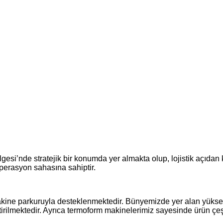
esi’nde stratejik bir konumda yer almakta olup, lojistik açıdan
perasyon sahasına sahiptir.
akine parkuruyla desteklenmektedir. Bünyemizde yer alan yüksek k
tirilmektedir. Ayrıca termoform makinelerimiz sayesinde ürün çeşi