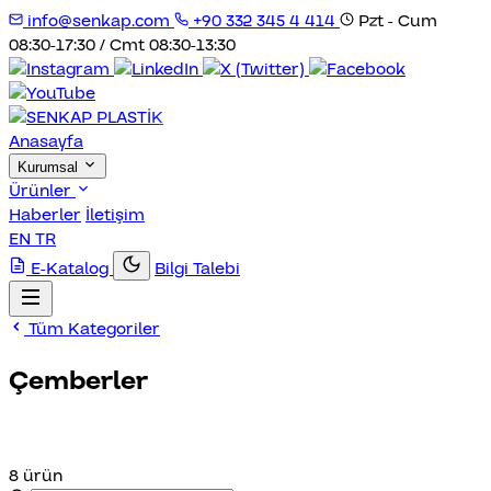
info@senkap.com
+90 332 345 4 414
Pzt - Cum
08:30-17:30 / Cmt 08:30-13:30
Anasayfa
Kurumsal
Ürünler
Haberler
İletişim
EN
TR
E-Katalog
Bilgi Talebi
Tüm Kategoriler
Çemberler
8 ürün